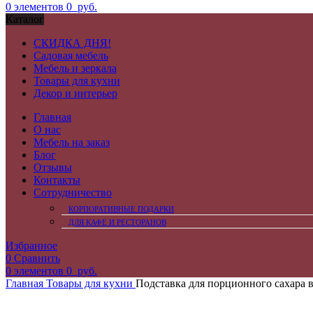
0
элементов
0
руб.
Каталог
СКИДКА ДНЯ!
Садовая мебель
Мебель и зеркала
Товары для кухни
Декор и интерьер
Главная
О нас
Мебель на заказ
Блог
Отзывы
Контакты
Сотрудничество
КОРПОРАТИВНЫЕ ПОДАРКИ
ДЛЯ КАФЕ И РЕСТОРАНОВ
Избранное
0
Сравнить
0
элементов
0
руб.
Главная
Товары для кухни
Подставка для порционного сахара в