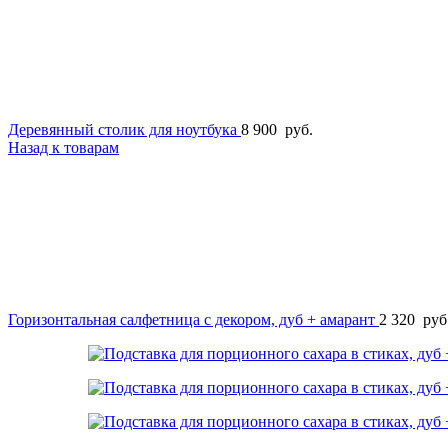
Деревянный столик для ноутбука
8 900
руб.
Назад к товарам
Горизонтальная салфетница с декором, дуб + амарант
2 320
руб