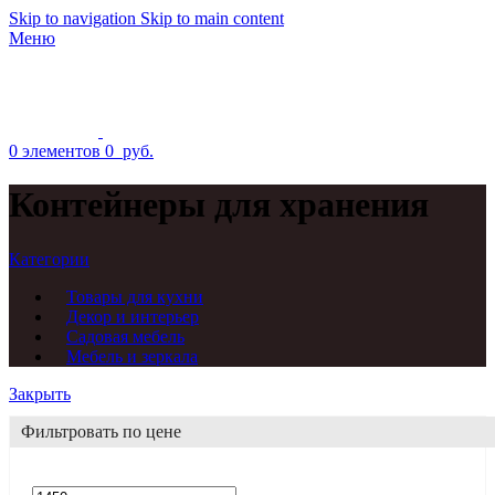
Skip to navigation
Skip to main content
Меню
0
элементов
0
руб.
Контейнеры для хранения
Категории
Товары для кухни
Декор и интерьер
Садовая мебель
Мебель и зеркала
Закрыть
Фильтровать по цене