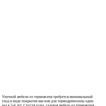
Уличной мебели из термоясеня требуется минимальный
уход в виде покрытия маслом для термодревесины один
раз в 5-6 лет. Спустя годы, садовая мебель из термоясеня