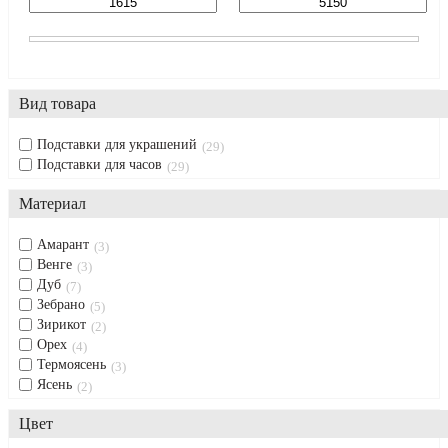
Вид товара
Подставки для украшений
29
Подставки для часов
29
Материал
Амарант
3
Венге
3
Дуб
7
Зебрано
5
Зирикот
2
Орех
4
Термоясень
3
Ясень
2
Цвет