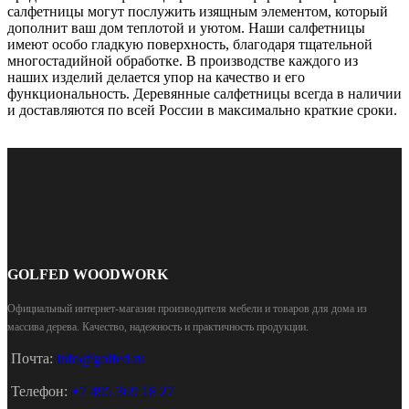
салфетницы могут послужить изящным элементом, который
дополнит ваш дом теплотой и уютом. Наши салфетницы
имеют особо гладкую поверхность, благодаря тщательной
многостадийной обработке. В производстве каждого из
наших изделий делается упор на качество и его
функциональность. Деревянные салфетницы всегда в наличии
и доставляются по всей России в максимально краткие сроки.
GOLFED WOODWORK
Официальный интернет-магазин производителя мебели и товаров для дома из
массива дерева
.
Качество, надежность и практичность продукции.
Почта:
info@golfed.ru
Телефон:
+7 495 369 18 27