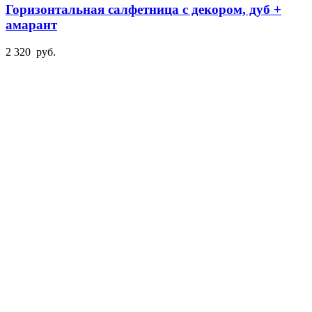
Горизонтальная салфетница с декором, дуб +
амарант
2 320
руб.