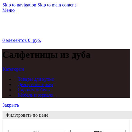
Skip to navigation
Skip to main content
Меню
0
элементов
0
руб.
Салфетницы из дуба
Категории
Товары для кухни
Декор и интерьер
Садовая мебель
Мебель и зеркала
Закрыть
Фильтровать по цене