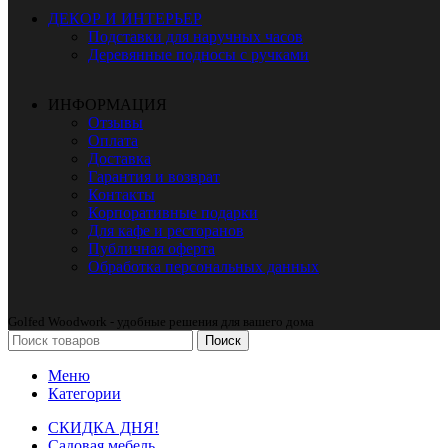
ДЕКОР И ИНТЕРЬЕР
Подставки для наручных часов
Деревянные подносы с ручками
ИНФОРМАЦИЯ
Отзывы
Оплата
Доставка
Гарантия и возврат
Контакты
Корпоративные подарки
Для кафе и ресторанов
Публичная оферта
Обработка персональных данных
Golfed Woodwork - удобные решения для вашего дома
Поиск
Меню
Категории
СКИДКА ДНЯ!
Садовая мебель