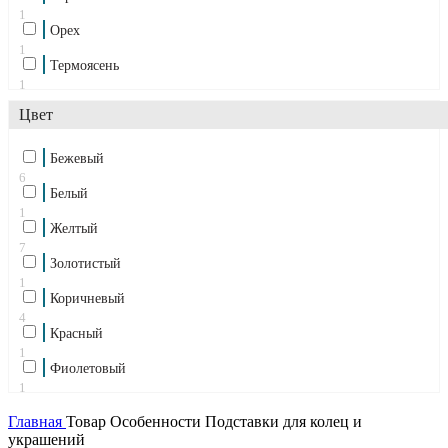
1
Орех
1
Термоясень
1
Ясень
Цвет
1
Бежевый
6
Белый
1
Желтый
7
Золотистый
1
Коричневый
4
Красный
1
Фиолетовый
1
Черный
Главная
Товар Особенности
Подставки для колец и
6
украшений