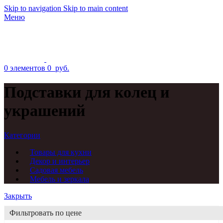
Skip to navigation
Skip to main content
Меню
0
элементов
0
руб.
Подставки для колец и
украшений
Категории
Товары для кухни
Декор и интерьер
Садовая мебель
Мебель и зеркала
Закрыть
Фильтровать по цене