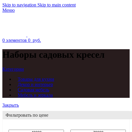
Skip to navigation
Skip to main content
Меню
0
элементов
0
руб.
Наборы садовых кресел
Категории
Товары для кухни
Декор и интерьер
Садовая мебель
Мебель и зеркала
Закрыть
Фильтровать по цене