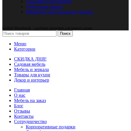
Для кафе и ресторанов
Публичная оферта
Обработка персональных данных
Golfed Woodwork - удобные решения для вашего дома
Поиск
Меню
Категории
СКИДКА ДНЯ!
Садовая мебель
Мебель и зеркала
Товары для кухни
Декор и интерьер
Главная
О нас
Мебель на заказ
Блог
Отзывы
Контакты
Сотрудничество
Корпоративные подарки