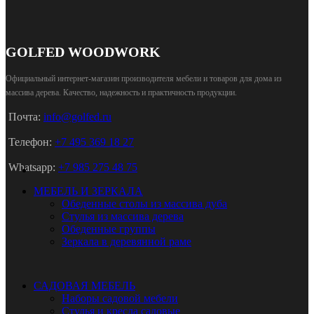
GOLFED WOODWORK
Официальный интернет-магазин производителя мебели и товаров для дома из
массива дерева
.
Качество, надежность и практичность продукции.
Почта:
info@golfed.ru
Телефон:
+7 495 369 18 27
Whatsapp:
+7 985 275 48 75
МЕБЕЛЬ И ЗЕРКАЛА
Обеденные столы из массива дуба
Стулья из массива дерева
Обеденные группы
Зеркала в деревянной раме
САДОВАЯ МЕБЕЛЬ
Наборы садовой мебели
Стулья и кресла садовые