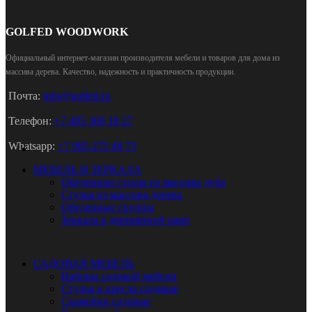
GOLFED WOODWORK
Официальный интернет-магазин производителя мебели и товаров для дома из
массива дерева
.
Качество, надежность и практичность продукции.
Почта:
info@golfed.ru
Телефон:
+7 495 369 18 27
Whatsapp:
+7 985 275 48 75
МЕБЕЛЬ И ЗЕРКАЛА
Обеденные столы из массива дуба
Стулья из массива дерева
Обеденные группы
Зеркала в деревянной раме
САДОВАЯ МЕБЕЛЬ
Наборы садовой мебели
Стулья и кресла садовые
Скамейки садовые