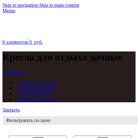
Skip to navigation
Skip to main content
Меню
0
элементов
0
руб.
Кресла для отдыха дачные
Категории
Товары для кухни
Декор и интерьер
Садовая мебель
Мебель и зеркала
Закрыть
Фильтровать по цене