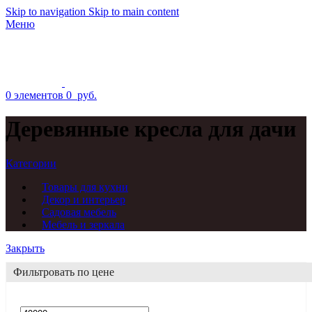
Skip to navigation
Skip to main content
Меню
0
элементов
0
руб.
Деревянные кресла для дачи
Категории
Товары для кухни
Декор и интерьер
Садовая мебель
Мебель и зеркала
Закрыть
Фильтровать по цене