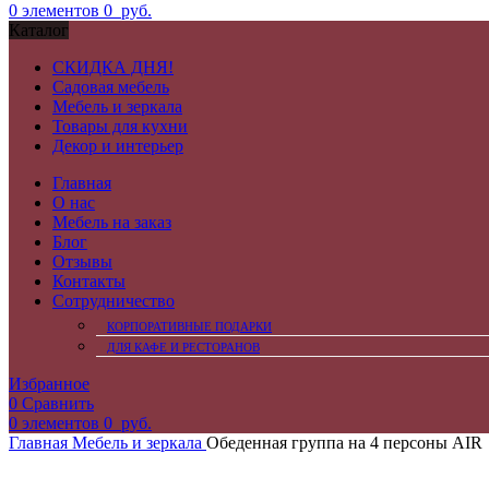
0
элементов
0
руб.
Каталог
СКИДКА ДНЯ!
Садовая мебель
Мебель и зеркала
Товары для кухни
Декор и интерьер
Главная
О нас
Мебель на заказ
Блог
Отзывы
Контакты
Сотрудничество
КОРПОРАТИВНЫЕ ПОДАРКИ
ДЛЯ КАФЕ И РЕСТОРАНОВ
Избранное
0
Сравнить
0
элементов
0
руб.
Главная
Мебель и зеркала
Обеденная группа на 4 персоны AIR