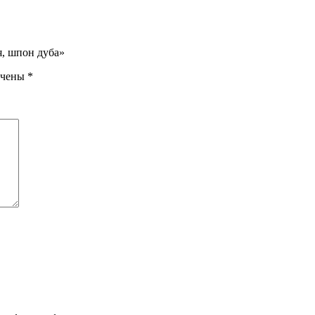
я, шпон дуба»
ечены
*