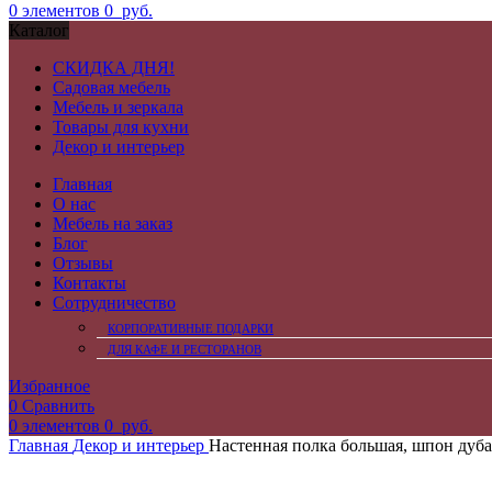
0
элементов
0
руб.
Каталог
СКИДКА ДНЯ!
Садовая мебель
Мебель и зеркала
Товары для кухни
Декор и интерьер
Главная
О нас
Мебель на заказ
Блог
Отзывы
Контакты
Сотрудничество
КОРПОРАТИВНЫЕ ПОДАРКИ
ДЛЯ КАФЕ И РЕСТОРАНОВ
Избранное
0
Сравнить
0
элементов
0
руб.
Главная
Декор и интерьер
Настенная полка большая, шпон дуба