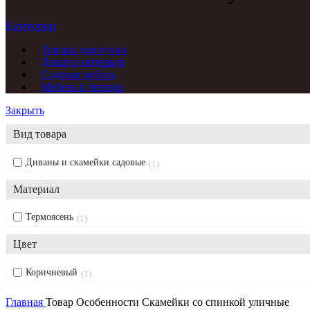
Категории
Товары для кухни
Декор и интерьер
Садовая мебель
Мебель и зеркала
Закрыть
Вид товара
Диваны и скамейки садовые
1
Материал
Термоясень
1
Цвет
Коричневый
1
Главная
Товар Особенности
Скамейки со спинкой уличные