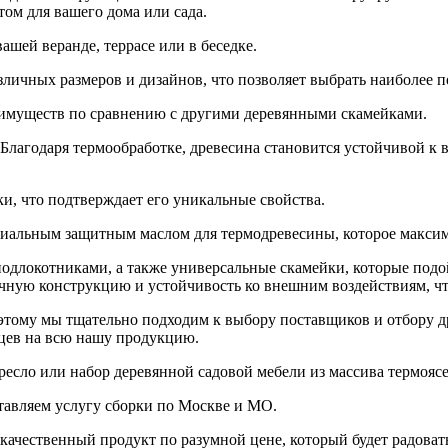
ом для вашего дома или сада.
ашей веранде, террасе или в беседке.
личных размеров и дизайнов, что позволяет выбрать наиболее п
реимуществ по сравнению с другими деревянными скамейками.
Благодаря термообработке, древесина становится устойчивой к в
и, что подтверждает его уникальные свойства.
ециальным защитным маслом для термодревесины, которое максим
одлокотниками, а также универсальные скамейки, которые подой
ную конструкцию и устойчивость ко внешним воздействиям, что
этому мы тщательно подходим к выбору поставщиков и отбору др
цев на всю нашу продукцию.
ресло или набор деревянной садовой мебели из массива термоясе
ставляем услугу сборки по Москве и МО.
качественный продукт по разумной цене, который будет радовать