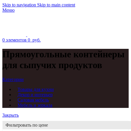
Skip to navigation
Skip to main content
Меню
0
элементов
0
руб.
Прямоугольные контейнеры
для сыпучих продуктов
Категории
Товары для кухни
Декор и интерьер
Садовая мебель
Мебель и зеркала
Закрыть
Фильтровать по цене