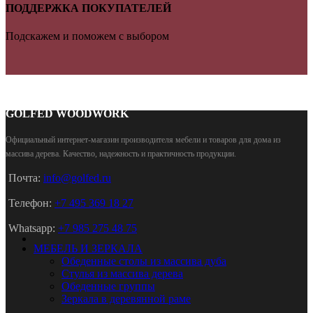
ПОДДЕРЖКА ПОКУПАТЕЛЕЙ
Подскажем и поможем с выбором
GOLFED WOODWORK
Официальный интернет-магазин производителя мебели и товаров для дома из
массива дерева
.
Качество, надежность и практичность продукции.
Почта:
info@golfed.ru
Телефон:
+7 495 369 18 27
Whatsapp:
+7 985 275 48 75
МЕБЕЛЬ И ЗЕРКАЛА
Обеденные столы из массива дуба
Стулья из массива дерева
Обеденные группы
Зеркала в деревянной раме