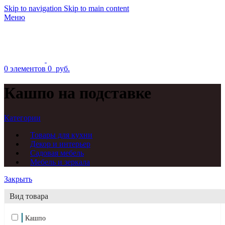
Skip to navigation
Skip to main content
Меню
0
элементов
0
руб.
Кашпо на подставке
Категории
Товары для кухни
Декор и интерьер
Садовая мебель
Мебель и зеркала
Закрыть
Вид товара
Кашпо