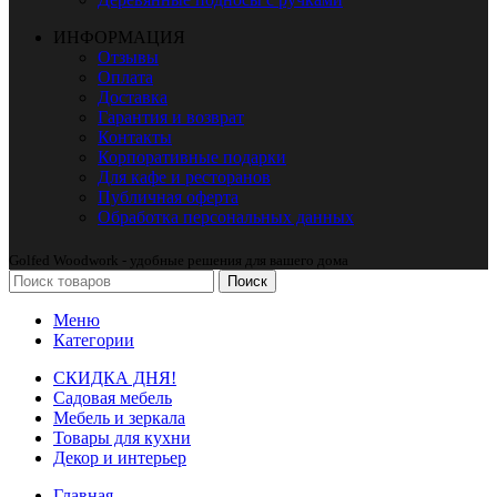
ИНФОРМАЦИЯ
Отзывы
Оплата
Доставка
Гарантия и возврат
Контакты
Корпоративные подарки
Для кафе и ресторанов
Публичная оферта
Обработка персональных данных
Golfed Woodwork - удобные решения для вашего дома
Поиск
Меню
Категории
СКИДКА ДНЯ!
Садовая мебель
Мебель и зеркала
Товары для кухни
Декор и интерьер
Главная