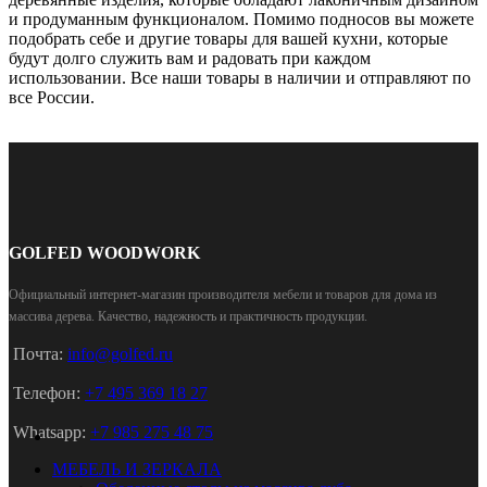
и продуманным функционалом. Помимо подносов вы можете
подобрать себе и другие товары для вашей кухни, которые
будут долго служить вам и радовать при каждом
использовании. Все наши товары в наличии и отправляют по
все России.
GOLFED WOODWORK
Официальный интернет-магазин производителя мебели и товаров для дома из
массива дерева
.
Качество, надежность и практичность продукции.
Почта:
info@golfed.ru
Телефон:
+7 495 369 18 27
Whatsapp:
+7 985 275 48 75
МЕБЕЛЬ И ЗЕРКАЛА