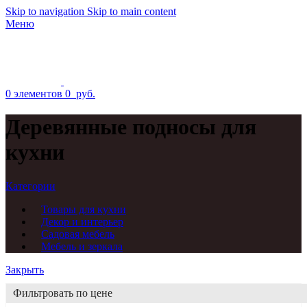
Skip to navigation
Skip to main content
Меню
0
элементов
0
руб.
Деревянные подносы для
кухни
Категории
Товары для кухни
Декор и интерьер
Садовая мебель
Мебель и зеркала
Закрыть
Фильтровать по цене