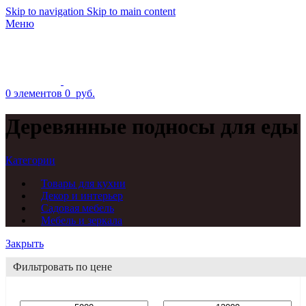
Skip to navigation
Skip to main content
Меню
0
элементов
0
руб.
Деревянные подносы для еды
Категории
Товары для кухни
Декор и интерьер
Садовая мебель
Мебель и зеркала
Закрыть
Фильтровать по цене