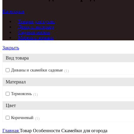
Категории
Товары для кухни
Декор и интерьер
Садовая мебель
Мебель и зеркала
Закрыть
Вид товара
Диваны и скамейки садовые
1
Материал
Термоясень
1
Цвет
Коричневый
1
Главная
Товар Особенности
Скамейки для огорода