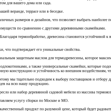
ом для вашего дома или сада.
ашей веранде, террасе или в беседке.
личных размеров и дизайнов, что позволяет выбрать наиболее п
реимуществ по сравнению с другими деревянными скамейками.
Благодаря термообработке, древесина становится устойчивой к в
и, что подтверждает его уникальные свойства.
ециальным защитным маслом для термодревесины, которое максим
одлокотниками, а также универсальные скамейки, которые подой
ную конструкцию и устойчивость ко внешним воздействиям, что
этому мы тщательно подходим к выбору поставщиков и отбору др
цев на всю нашу продукцию.
ресло или набор деревянной садовой мебели из массива термоясе
ставляем услугу сборки по Москве и МО.
качественный продукт по разумной цене, который будет радовать