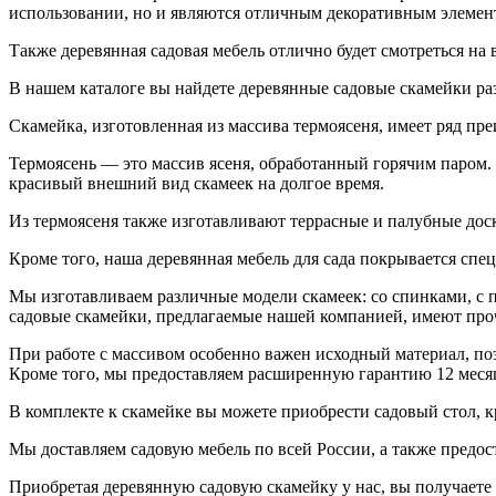
использовании, но и являются отличным декоративным элемент
Также деревянная садовая мебель отлично будет смотреться на в
В нашем каталоге вы найдете деревянные садовые скамейки раз
Скамейка, изготовленная из массива термоясеня, имеет ряд п
Термоясень — это массив ясеня, обработанный горячим паром. 
красивый внешний вид скамеек на долгое время.
Из термоясеня также изготавливают террасные и палубные доск
Кроме того, наша деревянная мебель для сада покрывается сп
Мы изготавливаем различные модели скамеек: со спинками, с п
садовые скамейки, предлагаемые нашей компанией, имеют проч
При работе с массивом особенно важен исходный материал, по
Кроме того, мы предоставляем расширенную гарантию 12 меся
В комплекте к скамейке вы можете приобрести садовый стол, к
Мы доставляем садовую мебель по всей России, а также предо
Приобретая деревянную садовую скамейку у нас, вы получаете 